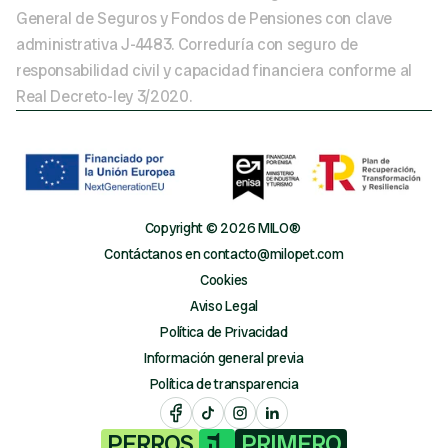
General de Seguros y Fondos de Pensiones con clave 
administrativa J-4483. Correduría con seguro de 
responsabilidad civil y capacidad financiera conforme al 
Real Decreto-ley 3/2020.
Copyright ©️ 2026 MILO®️ 
Contáctanos en contacto@milopet.com
Cookies
Aviso Legal
Política de Privacidad
Información general previa
Política de transparencia
PERROS
PRIMERO