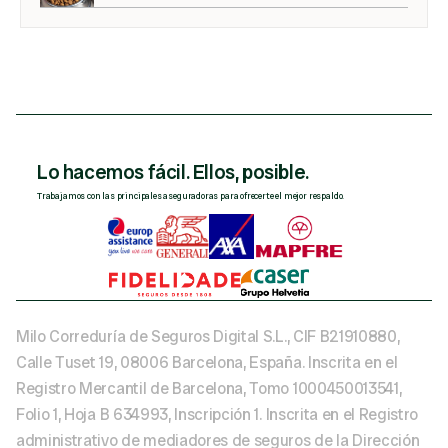
Lo hacemos fácil. Ellos, posible.
Trabajamos con las principales aseguradoras para ofrecerte el mejor respaldo.
Milo Correduría de Seguros Digital S.L., CIF B21910880, 
Calle Tuset 19, 08006 Barcelona, España. Inscrita en el 
Registro Mercantil de Barcelona, Tomo 1000450013541, 
Folio 1, Hoja B 634993, Inscripción 1. Inscrita en el Registro 
administrativo de mediadores de seguros de la Dirección 