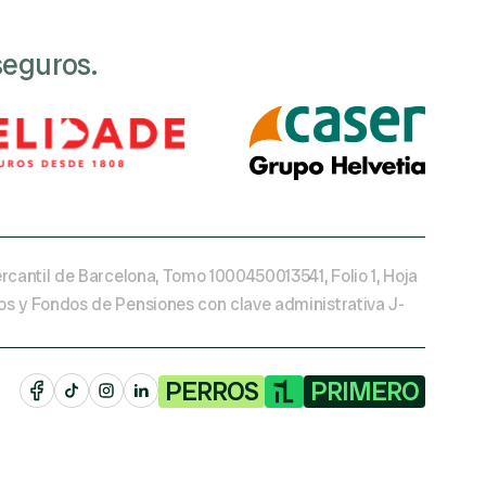
seguros.
rcantil de Barcelona, Tomo 1000450013541, Folio 1, Hoja 
ros y Fondos de Pensiones con clave administrativa J-
PERROS
PRIMERO