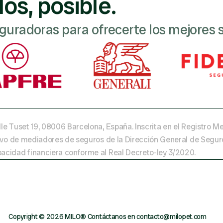
os, posible.
guradoras para ofrecerte los mejores 
lle Tuset 19, 08006 Barcelona, España. Inscrita en el Registro Me
rativo de mediadores de seguros de la Dirección General de Segu
pacidad financiera conforme al Real Decreto-ley 3/2020.
Copyright ©️ 2026 MILO®️ 
Contáctanos en contacto@milopet.com