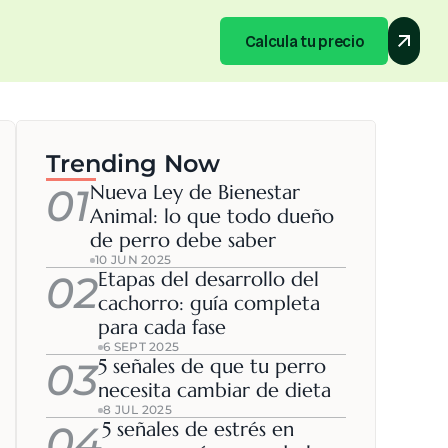
Calcula tu precio
Calcula tu precio
Trending Now
01
Nueva Ley de Bienestar 
Animal: lo que todo dueño 
de perro debe saber
10 JUN 2025
02
Etapas del desarrollo del 
cachorro: guía completa 
para cada fase
6 SEPT 2025
03
5 señales de que tu perro 
necesita cambiar de dieta
8 JUL 2025
04
5 señales de estrés en 